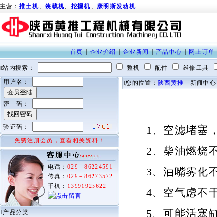
主营：
推土机
、
装载机
、
挖掘机
、
康明斯发动机
首页
|
企业介绍
|
企业新闻
|
产品中心
|
网上订单
‖站内搜索：
整机
配件
维修工具
用户名：
‖您的位置：
陕西黄推
－新闻中心
密 码：
验证码：
1、空滤堵塞，
免费注册会员，查看相关资料！
2、柴油燃烧不
电话：
029－86224591
3、油嘴雾化不
传真：
029－86273572
手机：
13991925622
4、空气虑不干
5、可能活塞缸
‖产品分类