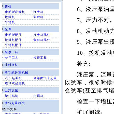
‖
整机
6、液压泵油量
·
康明斯发动机
·
推土机
·
挖掘机
·
装载机
7、压力不对
·
平地机
‖
配件
8、发动机动力
·
康明斯配件
·
推土机配件
·
挖掘机配件
·
装载机配件
9、液压泵出现
·
平地机配件
10、挖机发动
‖
维修工具
·
专用工具
·
常规工具
补充:
‖
油料耗材
‖
移动式起重机械
液压泵，流量过大
·
汽车起重机
·
全路面汽车起重
以憋车，很多时候
·
履带式起重机
会憋车(甚至排气
‖
土方机械
·
旋挖钻机
·
挖掘机
检查一下增压
‖
建筑起重机械
‖图书资料
扩展阅读: