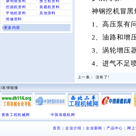
·
康明斯资料
·
推土机资料
·
挖掘机资料
·
装载机资料
神钢挖机冒黑
·
平地机资料
·
其他资料
·
维修资料
1、高压泵有问
‖
更多内容
2、油路和增压
3、涡轮增压器
4、进气不足喷
上一条： 没有了!
‖友情链接
黄推工程机械网
中国装载机网
首页
|
企业介绍
|
企业新闻
|
产品中心
|
网上